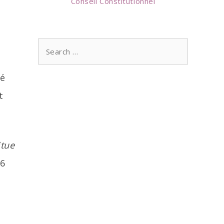
Conseil Constitutionnel
Search
for:
né
t
itue
 6