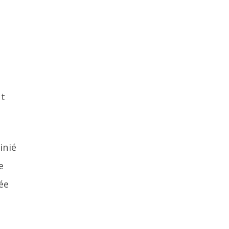
nt
inié
e
ée