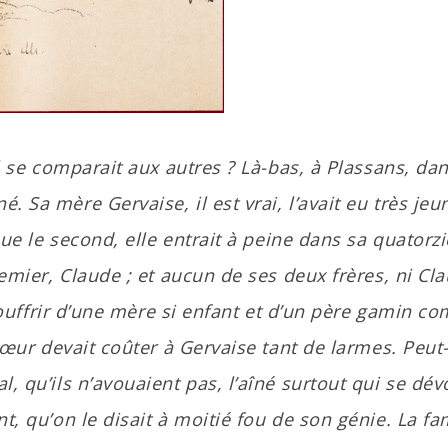
il se comparait aux autres ? Là-bas, à Plassans, da
é. Sa mère Gervaise, il est vrai, l’avait eu très jeu
 que le second, elle entrait à peine dans sa quator
emier, Claude ; et aucun de ses deux frères, ni Cl
souffrir d’une mère si enfant et d’un père gamin c
cœur devait coûter à Gervaise tant de larmes. Peut
l, qu’ils n’avouaient pas, l’aîné surtout qui se dév
t, qu’on le disait à moitié fou de son génie. La fa