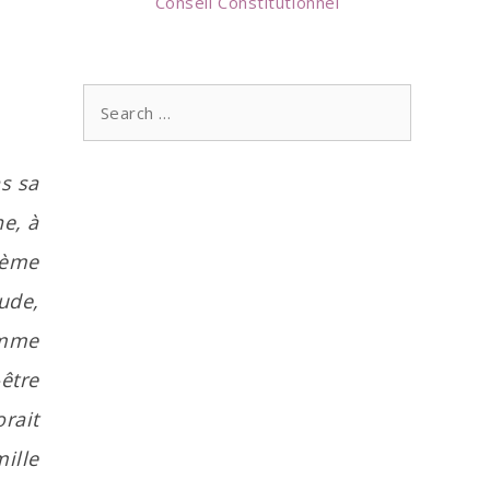
Conseil Constitutionnel
Search
for:
ns sa
ne, à
zième
aude,
omme
-être
orait
mille