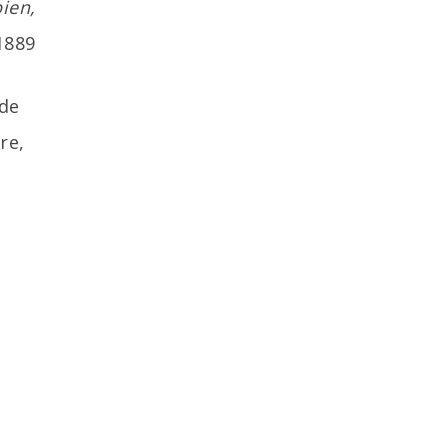
bien,
1889
 de
re,