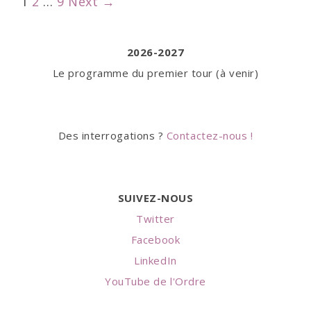
Post
1
2
…
9
Next →
–
navigation
Lundi
2026-2027
1er
Le programme du premier tour (à venir)
mars
2021
Des interrogations ?
Contactez-nous !
SUIVEZ-NOUS
Twitter
Facebook
LinkedIn
YouTube de l'Ordre