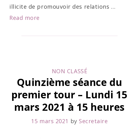
illicite de promouvoir des relations …
Sujets
Read more
du
2ème
tour
de
CATEGORIES
NON CLASSÉ
la
Quinzième séance du
Conférence
premier tour – Lundi 15
du
mars 2021 à 15 heures
stage
15 mars 2021
by
Secretaire