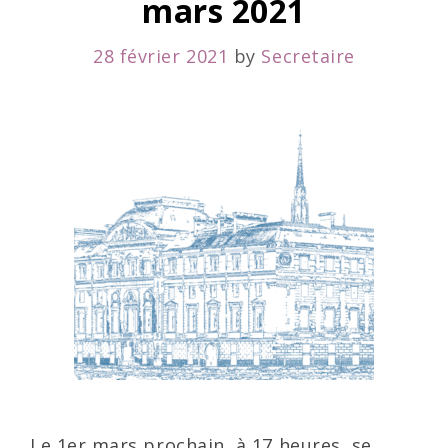
mars 2021
mars
2021
28 février 2021
by
Secretaire
à
15
heures
Le 1er mars prochain, à 17 heures, se