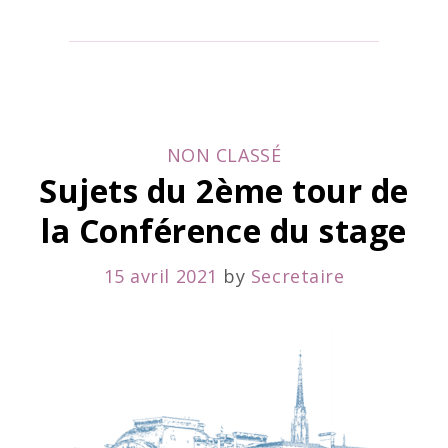
des
candidats
admis
au
CATEGORIES
NON CLASSÉ
2ème
Sujets du 2ème tour de
tour
la Conférence du stage
15 avril 2021
by
Secretaire