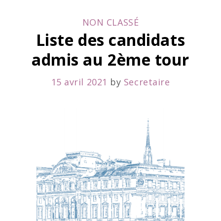
conférence
CATEGORIES
NON CLASSÉ
du
Liste des candidats
stage
admis au 2ème tour
des
avocats
15 avril 2021
by
Secretaire
aux
Conseils
–
Lundi
7
juin
2021