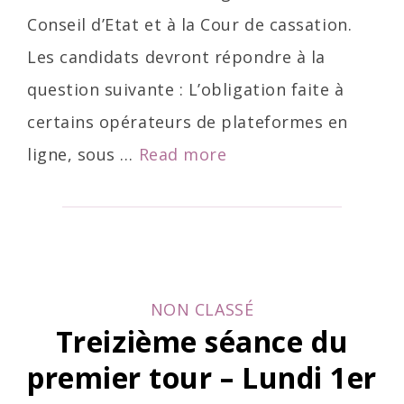
Conseil d’Etat et à la Cour de cassation.
Les candidats devront répondre à la
question suivante : L’obligation faite à
certains opérateurs de plateformes en
Quinzième
ligne, sous …
Read more
séance
du
premier
tour
CATEGORIES
NON CLASSÉ
–
Treizième séance du
Lundi
premier tour – Lundi 1er
15